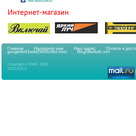
Интернет-магазин
Главная
Напишите нам
Наш адрес
Оплата и дост
google9c01edd2905fc06d.html
BingSiteAuth.xml
Copyright © 2009 - 2026
ООО БОСС