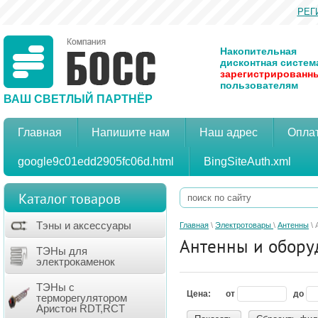
РЕГ
Накопительная
дисконтная систем
зарегистрированн
пользователям
ВАШ СВЕТЛЫЙ ПАРТНЁР
Главная
Напишите нам
Наш адрес
Оплат
google9c01edd2905fc06d.html
BingSiteAuth.xml
Каталог товаров
Тэны и аксессуары
Главная
\
Электротовары
\
Антенны
\ 
Антенны и обору
ТЭНы для
электрокаменок
ТЭНы с
Цена:
от
до
терморегулятором
Аристон RDT,RCT