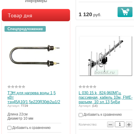
Информеры
1 120
Товар дня
руб.
Спецпредложение
ТЭН для нагрева воды 1,5
L 030.15 k, 824-960МГц,
кВт
пассивная, кабель 10м, FME-
тэн45А10/1,5р220R30ф2ш1/2
разъем, 10 эл.13,5дБи
Артикул:
Т729
Артикул:
(14)
Длина 22см
Добавить к сравнению
Диаметр 10 мм
−
+
Количество:
Добавить к сравнению