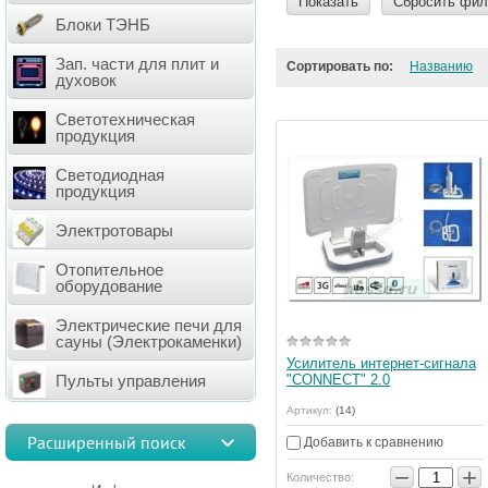
Показать
Сбросить фил
Блоки ТЭНБ
Зап. части для плит и
Сортировать по:
Названию
духовок
Светотехническая
продукция
Светодиодная
продукция
Электротовары
Отопительное
оборудование
Электрические печи для
сауны (Электрокаменки)
Усилитель интернет-сигнала
Пульты управления
"CONNECT" 2.0
Артикул:
(14)
Расширенный поиск
Добавить к сравнению
−
+
Количество: