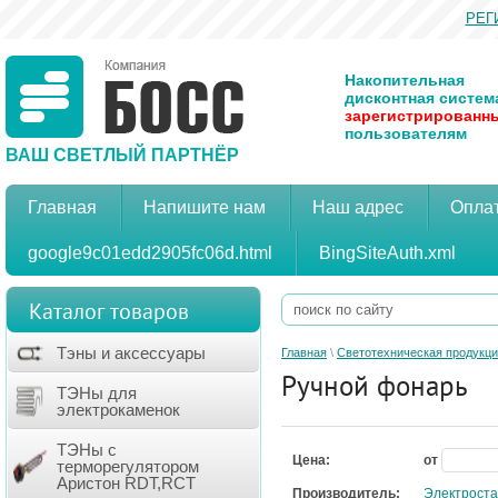
РЕГ
Накопительная
дисконтная систем
зарегистрированн
пользователям
ВАШ СВЕТЛЫЙ ПАРТНЁР
Главная
Напишите нам
Наш адрес
Оплат
google9c01edd2905fc06d.html
BingSiteAuth.xml
Каталог товаров
Тэны и аксессуары
Главная
\
Светотехническая продукц
Ручной фонарь
ТЭНы для
электрокаменок
ТЭНы с
Цена:
от
терморегулятором
Аристон RDT,RCT
Производитель:
Электрост