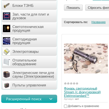
Блоки ТЭНБ
Показать
Сбросить фил
Зап. части для плит и
духовок
Сортировать по:
Названию
Светотехническая
продукция
Светодиодная
продукция
Электротовары
Отопительное
оборудование
Электрические печи для
сауны (Электрокаменки)
Пульты управления
Фонарь светодиодный
Stream (с фокусировкой)
Elektrostandard™
Расширенный поиск
Артикул:
нет
Добавить к сравнению