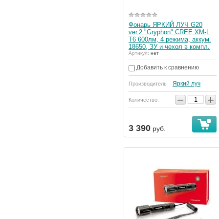
Фонарь ЯРКИЙ ЛУЧ G20
ver.2 "Gryphon" CREE XM-L
T6 600лм, 4 режима, аккум.
18650, ЗУ и чехол в компл.
Артикул:
нет
Добавить к сравнению
Яркий луч
Производитель
−
+
Количество:
3 390
руб.