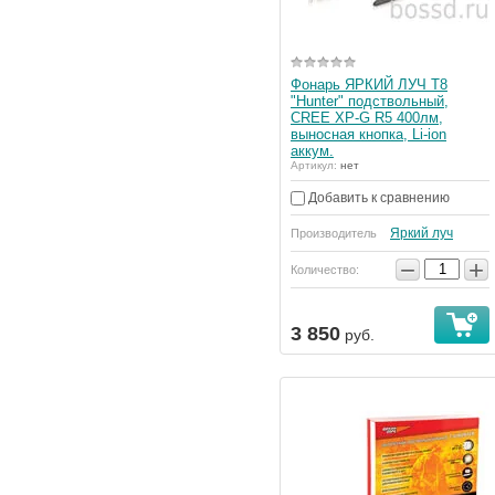
Фонарь ЯРКИЙ ЛУЧ T8
"Hunter" подствольный,
CREE XP-G R5 400лм,
выносная кнопка, Li-ion
аккум.
Артикул:
нет
Добавить к сравнению
Яркий луч
Производитель
−
+
Количество:
3 850
руб.