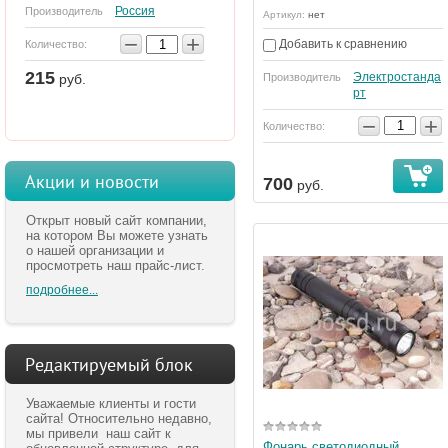
Россия
Производитель
Артикул:
нет
−
+
Добавить к сравнению
Количество:
215
Электростанда
Производитель
руб.
рт
−
+
Количество:
Акции и новости
700
руб.
Открыт новый сайт компании,
на котором Вы можете узнать
о нашей организации и
просмотреть наш прайс-лист.
подробнее...
Редактируемый блок
Уважаемые клиенты и гости
сайта! Относительно недавно,
мы привели наш сайт к
Фонарь светодиодный