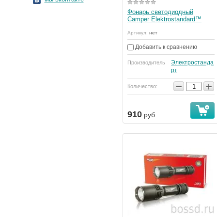
Фонарь светодиодный
Camper Elektrostandard™
Артикул:
нет
Добавить к сравнению
Электростанда
Производитель
рт
−
+
Количество:
910
руб.