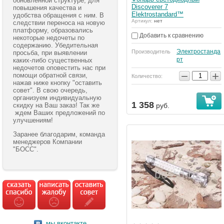
обновленной структуре, для
Discoverer 7
повышения качества и
Elektrostandard™
удобства обращения с ним. В
Артикул:
нет
следствии переноса на новую
платформу, образовались
Добавить к сравнению
некоторые недочеты по
содержанию. Убедительная
Электростанда
Производитель
просьба, при выявлении
рт
каких-либо существенных
недочетов оповестить нас при
−
+
помощи обратной связи,
Количество:
нажав ниже кнопку "оставить
совет". В свою очередь,
организуем индивидуальную
1 358
руб.
скидку на Ваш заказ! Так же
ждем Ваших предложений по
улучшениям!
Заранее благодарим, команда
менеджеров Компании
"БОСС".
мы вконтакте