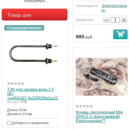
Информеры
Электростанда
Производитель
рт
Товар дня
−
+
Количество:
Спецпредложение
980
руб.
ТЭН для нагрева воды 1,5
кВт
тэн45А10/1,5р220R30ф2ш1/2
Артикул:
Т729
Длина 22см
Фонарь светодиодный Mini
Диаметр 10 мм
SPACE (с фокусировкой)
Elektrostandard™
Добавить к сравнению